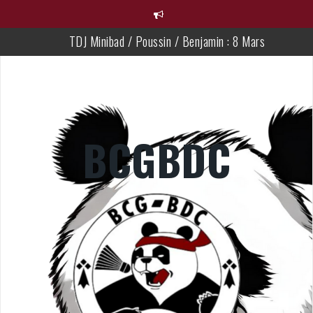
TDJ Minibad / Poussin / Benjamin : 8 Mars
Tournoi Flash au Féminin mardi 14 Avril
Championnat de france Parabad
Championnat 35 jeune
BCGBDC
Résultats du week-end
28ème Braderie des Particuliers !