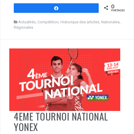
0
Partagez
PARTAGES
Actualités
,
Compétition
,
Historique des articles
,
Nationales
,
Régionales
4EME TOURNOI NATIONAL
YONEX