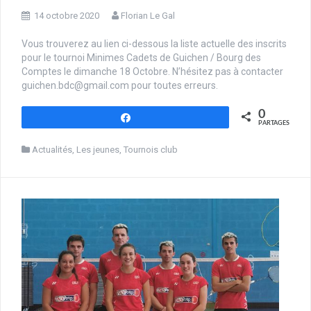
14 octobre 2020
Florian Le Gal
Vous trouverez au lien ci-dessous la liste actuelle des inscrits
pour le tournoi Minimes Cadets de Guichen / Bourg des
Comptes le dimanche 18 Octobre. N’hésitez pas à contacter
guichen.bdc@gmail.com pour toutes erreurs.
0
Partagez
PARTAGES
Actualités
,
Les jeunes
,
Tournois club