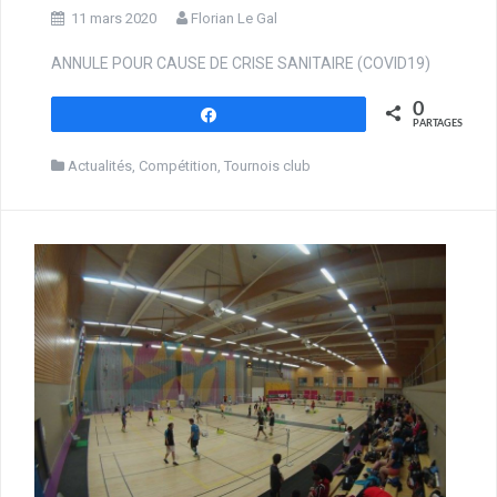
11 mars 2020
Florian Le Gal
ANNULE POUR CAUSE DE CRISE SANITAIRE (COVID19)
0
Partagez
PARTAGES
Actualités
,
Compétition
,
Tournois club