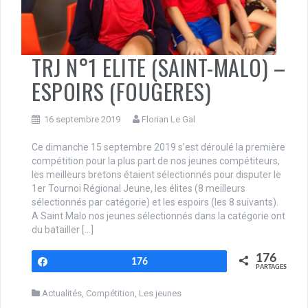
TRJ N°1 ELITE (SAINT-MALO) –
ESPOIRS (FOUGERES)
16 septembre 2019
Florian Le Gal
Ce dimanche 15 septembre 2019 s’est déroulé la première
compétition pour la plus part de nos jeunes compétiteurs,
les meilleurs bretons étaient sélectionnés pour disputer le
1er Tournoi Régional Jeune, les élites (8 meilleurs
sélectionnés par catégorie) et les espoirs (les 8 suivants).
A Saint Malo nos jeunes sélectionnés dans la catégorie ont
du batailler […]
176
Partagez
176
PARTAGES
Actualités
,
Compétition
,
Les jeunes