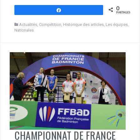
0
Partagez
PARTAGES
Actualités
,
Compétition
,
Historique des articles
,
Les équipes
,
Nationales
CHAMPIONNAT DE FRANCE