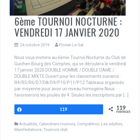
6ème TOURNOI NOCTURNE :
VENDREDI 17 JANVIER 2020
24 octobre 2019
Florian Le Gal
Nous vous invitons au 6ème Tournoi Nocturne du Club de
Guichen Bourg des Comptes, qui se déroulera le vendredi
17 janvier 2020 DOUBLE HOMME / DOUBLE DAME /
DOUBLE MIXTE Ouvert pour les classements suivants :
R4/R5/R6/D7/D8/D9/P10/P11/P12 Tableaux organisés
par moyenne pour avoir un niveau homogène.Nous
favoriserons les poules de 4. Seules les inscriptions par […]
119
Partagez
119
PARTAGES
Actualités
,
Calendriers tournois
,
Compétition
,
Les adultes
,
Manifestations
,
Tournois club