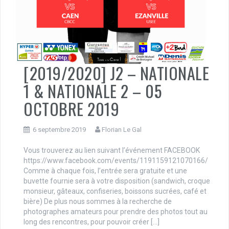
[2019/2020] J2 – NATIONALE
1 & NATIONALE 2 – 05
OCTOBRE 2019
6 septembre 2019
Florian Le Gal
Vous trouverez au lien suivant l’événement FACEBOOK
https://www.facebook.com/events/1191159121070166/
Comme à chaque fois, l’entrée sera gratuite et une
buvette fournie sera à votre disposition (sandwich, croque
monsieur, gâteaux, confiseries, boissons sucrées, café et
bière) De plus nous sommes à la recherche de
photographes amateurs pour prendre des photos tout au
long des rencontres, pour pouvoir créer […]