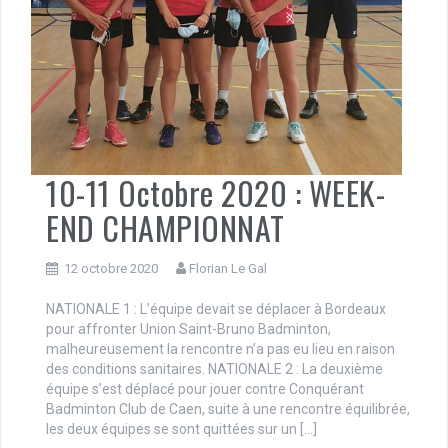
10-11 Octobre 2020 : WEEK-
END CHAMPIONNAT
12 octobre 2020
Florian Le Gal
NATIONALE 1 : L’équipe devait se déplacer à Bordeaux
pour affronter Union Saint-Bruno Badminton,
malheureusement la rencontre n’a pas eu lieu en raison
des conditions sanitaires. NATIONALE 2 : La deuxième
équipe s’est déplacé pour jouer contre Conquérant
Badminton Club de Caen, suite à une rencontre équilibrée,
les deux équipes se sont quittées sur un […]