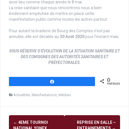
avoir lieu comme chaque année le 8 mai.
La crise sanitaire que nous rencontrons nous a bien
évidement empêchée de mettre en place cette
manifestation public comme toutes les autres partout.
Pour autant la braderie de Bourg des Comptes n’est pas
annulée, elle est décalée au
30 Août 2020
pour l’instant mais
:
SOUS RÉSERVE D’ÉVOLUTION DE LA SITUATION SANITAIRE ET
DES CONSIGNES DES AUTORITÉS SANITAIRES ET
PRÉFECTORALES.
0
Partagez
PARTAGES
Actualités
,
Manifestations
,
Médias
Navigation
←
4EME TOURNOI
REPRISE EN SALLE –
NATIONAL YONEX
ENTRAINEMENTS
→