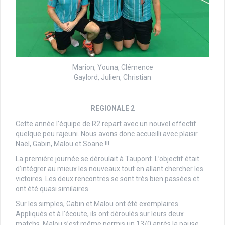
Marion, Youna, Clémence
Gaylord, Julien, Christian
REGIONALE 2
Cette année l’équipe de R2 repart avec un nouvel effectif
quelque peu rajeuni. Nous avons donc accueilli avec plaisir
Naël, Gabin, Malou et Soane !!!
La première journée se déroulait à Taupont. L’objectif était
d’intégrer au mieux les nouveaux tout en allant chercher les
victoires. Les deux rencontres se sont très bien passées et
ont été quasi similaires.
Sur les simples, Gabin et Malou ont été exemplaires.
Appliqués et à l’écoute, ils ont déroulés sur leurs deux
matchs. Malou s’est même permis un 13/0 après la pause