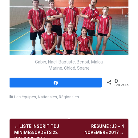
Gabin, Nael, Baptiste, Benoit, Malou
Marine, Chloé, Soane
0
Partagez
PARTAGES
Les équipes
,
Nationales
,
Régionales
Navigation
←
LISTE INSCRIT TDJ
RÉSUMÉ : J3 – 4
d'article
MINIMES/CADETS 22
NOVEMBRE 2017
→