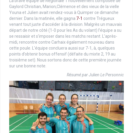
La brave équipe de Régionale 1 nouvellement composée de
Gaylord Christian, Marion,Clémence et des vieux de la vielle
Youna et Julien avait rendez-vous à Quimper ce dimanche
dernier. Dans la matinée, elle gagna
7-1
contre Trégueux
venant tout juste d’accéder à la division. Malgrès un mauvais
départ de notre côté (1-0 pour les As du volant) l’équipe a su
se ressaisir et s’imposer dans les matchs restant. L’après-
midi, rencontre contre Carhaix également nouveau dans
cette poule. L’équipe concluera aussi sur 7-1, à, quelques
points d’obtenir bonus offensif (défaite du mixte 2, 19 au
troisième set). Nous sortons donc de cette première journée
sur une bonne note.
Résumé par Julien Le
Personnic