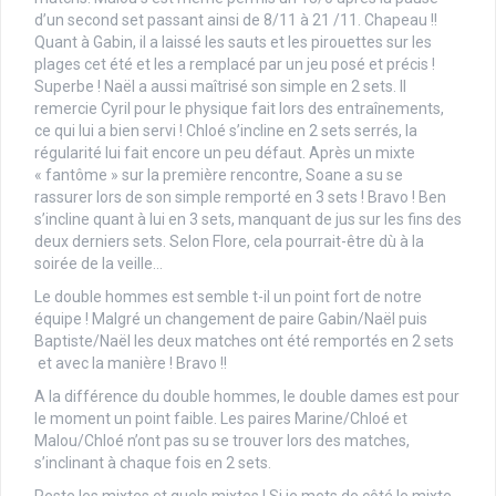
d’un second set passant ainsi de 8/11 à 21 /11. Chapeau !!
Quant à Gabin, il a laissé les sauts et les pirouettes sur les
plages cet été et les a remplacé par un jeu posé et précis !
Superbe ! Naël a aussi maîtrisé son simple en 2 sets. Il
remercie Cyril pour le physique fait lors des entraînements,
ce qui lui a bien servi ! Chloé s’incline en 2 sets serrés, la
régularité lui fait encore un peu défaut. Après un mixte
« fantôme » sur la première rencontre, Soane a su se
rassurer lors de son simple remporté en 3 sets ! Bravo ! Ben
s’incline quant à lui en 3 sets, manquant de jus sur les fins des
deux derniers sets. Selon Flore, cela pourrait-être dù à la
soirée de la veille…
Le double hommes est semble t-il un point fort de notre
équipe ! Malgré un changement de paire Gabin/Naël puis
Baptiste/Naël les deux matches ont été remportés en 2 sets
et avec la manière ! Bravo !!
A la différence du double hommes, le double dames est pour
le moment un point faible. Les paires Marine/Chloé et
Malou/Chloé n’ont pas su se trouver lors des matches,
s’inclinant à chaque fois en 2 sets.