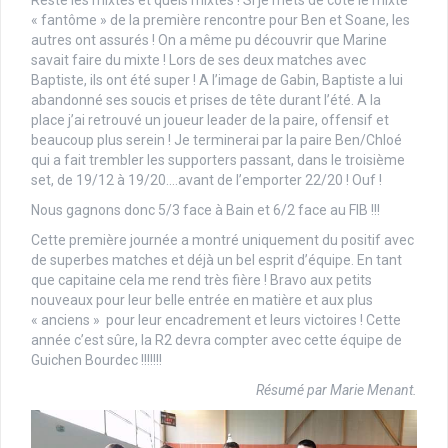
Reste les mixtes et quels mixtes ! Si je mets de côté le mixte
« fantôme » de la première rencontre pour Ben et Soane, les
autres ont assurés ! On a même pu découvrir que Marine
savait faire du mixte ! Lors de ses deux matches avec
Baptiste, ils ont été super ! A l’image de Gabin, Baptiste a lui
abandonné ses soucis et prises de tête durant l’été. A la
place j’ai retrouvé un joueur leader de la paire, offensif et
beaucoup plus serein ! Je terminerai par la paire Ben/Chloé
qui a fait trembler les supporters passant, dans le troisième
set, de 19/12 à 19/20….avant de l’emporter 22/20 ! Ouf !
Nous gagnons donc 5/3 face à Bain et 6/2 face au FIB !!!
Cette première journée a montré uniquement du positif avec
de superbes matches et déjà un bel esprit d’équipe. En tant
que capitaine cela me rend très fière ! Bravo aux petits
nouveaux pour leur belle entrée en matière et aux plus
« anciens » pour leur encadrement et leurs victoires ! Cette
année c’est sûre, la R2 devra compter avec cette équipe de
Guichen Bourdec !!!!!!!
Résumé par Marie Menant.