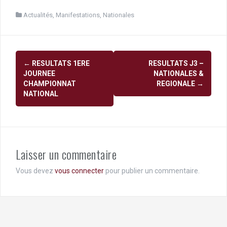
Actualités
,
Manifestations
,
Nationales
Navigation
←
RESULTATS 1ERE
RESULTATS J3 –
d'article
JOURNEE
NATIONALES &
CHAMPIONNAT
REGIONALE
→
NATIONAL
Laisser un commentaire
Vous devez
vous connecter
pour publier un commentaire.