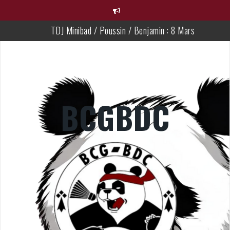
TDJ Minibad / Poussin / Benjamin : 8 Mars
Tournoi Flash au Féminin mardi 14 Avril
Championnat de france Parabad
Championnat 35 jeune
BCGBDC
Résultats du week-end
28ème Braderie des Particuliers !