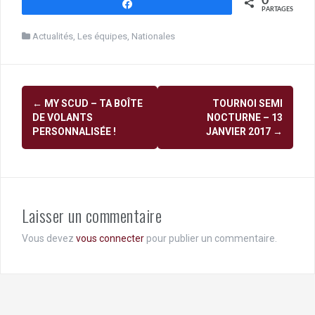
0
Partagez
PARTAGES
Actualités
,
Les équipes
,
Nationales
Navigation
←
MY SCUD – TA BOÎTE
TOURNOI SEMI
d'article
DE VOLANTS
NOCTURNE – 13
PERSONNALISÉE !
JANVIER 2017
→
Laisser un commentaire
Vous devez
vous connecter
pour publier un commentaire.