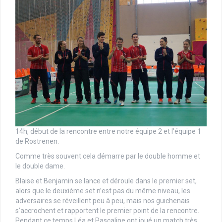
14h, début de la rencontre entre notre équipe 2 et l’équipe 1
de Rostrenen.
Comme très souvent cela démarre par le double homme et
le double dame.
Blaise et Benjamin se lance et déroule dans le premier set,
alors que le deuxième set n’est pas du même niveau, les
adversaires se réveillent peu à peu, mais nos guichenais
s’accrochent et rapportent le premier point de la rencontre.
Pendant ce temps Léa et Pascaline ont joué un match très