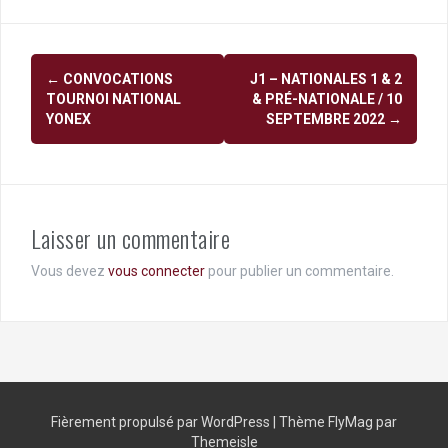
Navigation
←
CONVOCATIONS
J1 – NATIONALES 1 & 2
d'article
TOURNOI NATIONAL
& PRÉ-NATIONALE / 10
YONEX
SEPTEMBRE 2022
→
Laisser un commentaire
Vous devez
vous connecter
pour publier un commentaire.
Fièrement propulsé par WordPress
|
Thème
FlyMag
par
Themeisle