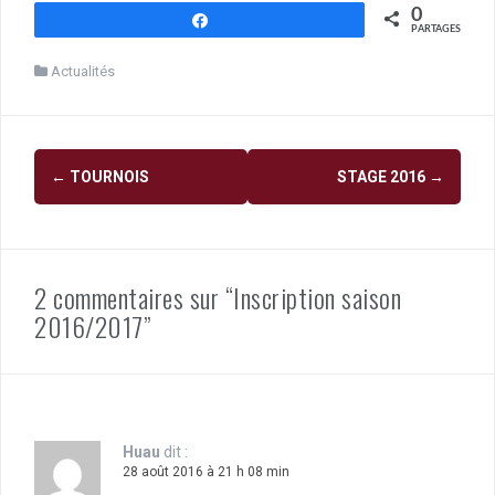
0
Partagez
PARTAGES
Actualités
Navigation
←
TOURNOIS
STAGE 2016
→
d'article
2 commentaires sur “Inscription saison
2016/2017”
Huau
dit :
28 août 2016 à 21 h 08 min