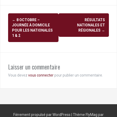
Navigation
←
8 OCTOBRE –
RÉSULTATS
d'article
JOURNÉE À DOMICILE
NATIONALES ET
POUR LES NATIONALES
RÉGIONALES
→
1 & 2
Laisser un commentaire
Vous devez
vous connecter
pour publier un commentaire.
Fièrement propulsé par WordPress
|
Thème
FlyMag
par