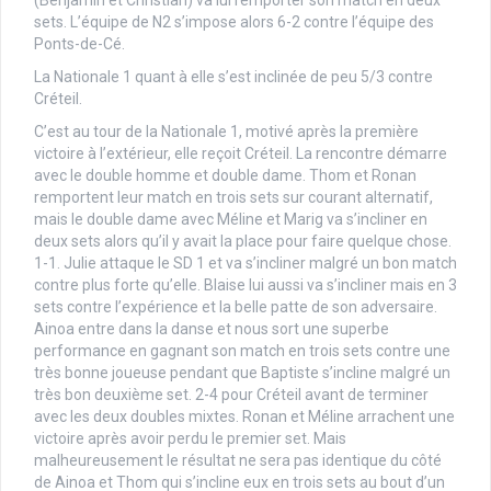
(Benjamin et Christian) va lui remporter son match en deux
sets. L’équipe de N2 s’impose alors 6-2 contre l’équipe des
Ponts-de-Cé.
La Nationale 1 quant à elle s’est inclinée de peu 5/3 contre
Créteil.
C’est au tour de la Nationale 1, motivé après la première
victoire à l’extérieur, elle reçoit Créteil. La rencontre démarre
avec le double homme et double dame. Thom et Ronan
remportent leur match en trois sets sur courant alternatif,
mais le double dame avec Méline et Marig va s’incliner en
deux sets alors qu’il y avait la place pour faire quelque chose.
1-1. Julie attaque le SD 1 et va s’incliner malgré un bon match
contre plus forte qu’elle. Blaise lui aussi va s’incliner mais en 3
sets contre l’expérience et la belle patte de son adversaire.
Ainoa entre dans la danse et nous sort une superbe
performance en gagnant son match en trois sets contre une
très bonne joueuse pendant que Baptiste s’incline malgré un
très bon deuxième set. 2-4 pour Créteil avant de terminer
avec les deux doubles mixtes. Ronan et Méline arrachent une
victoire après avoir perdu le premier set. Mais
malheureusement le résultat ne sera pas identique du côté
de Ainoa et Thom qui s’incline eux en trois sets au bout d’un