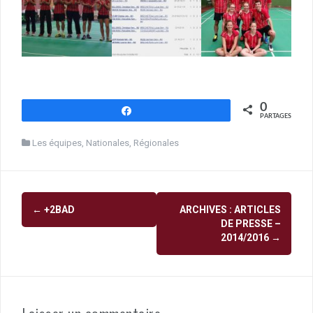
0
Partagez
PARTAGES
Les équipes
,
Nationales
,
Régionales
Navigation
←
+2BAD
ARCHIVES : ARTICLES
d'article
DE PRESSE –
2014/2016
→