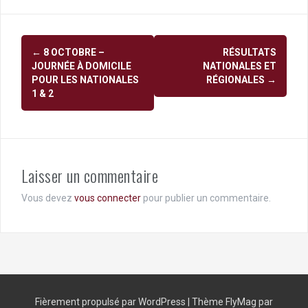
Navigation
←
8 OCTOBRE –
RÉSULTATS
d'article
JOURNÉE À DOMICILE
NATIONALES ET
POUR LES NATIONALES
RÉGIONALES
→
1 & 2
Laisser un commentaire
Vous devez
vous connecter
pour publier un commentaire.
Fièrement propulsé par WordPress
|
Thème
FlyMag
par